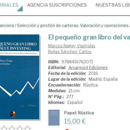
ORIALES
AGENCIA
SUSCRIPCIONES
NUESTRAS
LI
nanciera
/
Selección y gestión de carteras. Valoración y operaciones
El pequeño gran libro del va
Marcos Nagay, Vladyslav
Bellas Sánchez, Carlos
ISBN:
9788416762071
Editorial:
Amargord Ediciones
Fecha de la edición:
2016
Lugar de la edición:
Madrid. España
Encuadernación:
Rústica
Medidas:
21 cm
Nº Pág.:
277
Idiomas:
Español
Papel: Rústica
15,00 €