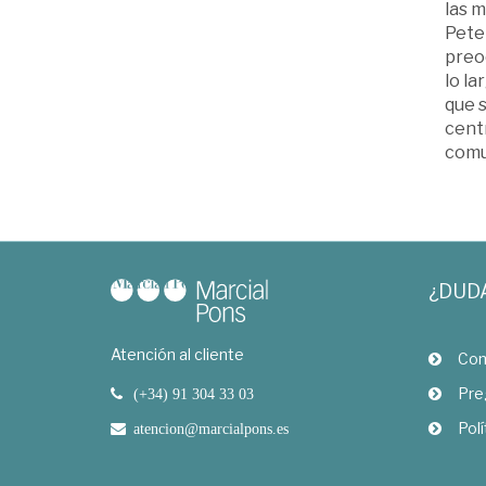
las m
Peter
preoc
lo la
que s
cent
comu
¿DUD
Atención al cliente
Com
Pre
(+34) 91 304 33 03
Polí
atencion@marcialpons.es