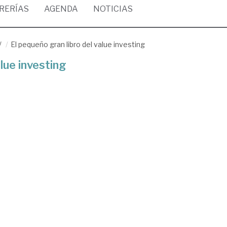
BRERÍAS
AGENDA
NOTICIAS
/
El pequeño gran libro del value investing
lue investing