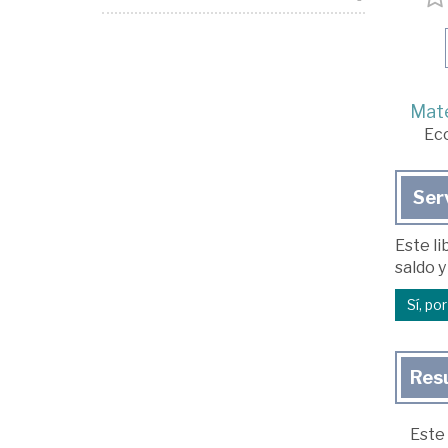
Mate
Ec
Ser
Este li
saldo y
Sí, po
Res
Este 