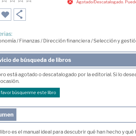
Agotado/Descatalogado. Puede 
rias:
onomía
/
Finanzas
/
Dirección financiera
/
Selección y gestió
vicio de búsqueda de libros
bro está agotado o descatalogado por la editorial. Si lo des
 ocasión.
r favor búsquenme este libro
umen
libro es el manual ideal para descubrir qué han hecho y qu