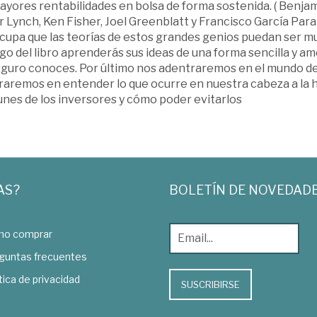
ayores rentabilidades en bolsa de forma sostenida. ( Benjam
 Lynch, Ken Fisher, Joel Greenblatt y Francisco García Paramé
upa que las teorías de estos grandes genios puedan ser muy
rgo del libro aprenderás sus ideas de una forma sencilla y
guro conoces. Por último nos adentraremos en el mundo de la
raremos en entender lo que ocurre en nuestra cabeza a la h
nes de los inversores y cómo poder evitarlos
AS?
BOLETÍN DE NOVEDAD
o comprar
guntas frecuentes
tica de privacidad
SUSCRIBIRSE