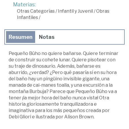
Materias:
Otras Categorías
/
Infantil y Juvenil
/
Obras
Infantiles
/
Resumen
Notas
Pequeño Búho no quiere bañarse. Quiere terminar
de construir su cohete lunar. Quiere pisotear con
su traje de dinosaurio. Además, bañarse es
aburrido, ¿verdad? ¿Pero qué pasaría si en su hora
del baño hay un pingüino invisible gigante, una
manada de cai-manes toalla, y una excursión a la
montaña Burbuja? Parece que Pequeño Búho va a
tener ¡la mejor hora del baño nunca vista! Otra
historia gloriosamente tranquilizadora e
imaginativa para los más pequeños creada por
Debi Gliori e ilustrada por Alison Brown.