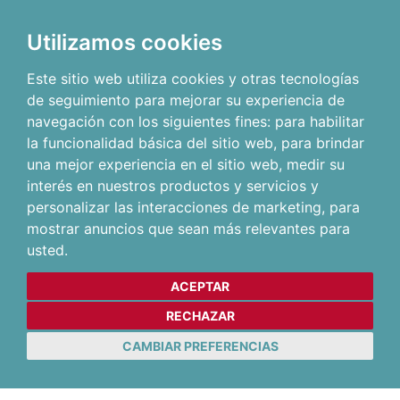
Utilizamos cookies
Este sitio web utiliza cookies y otras tecnologías
de seguimiento para mejorar su experiencia de
navegación con los siguientes fines:
para habilitar
la funcionalidad básica del sitio web
,
para brindar
una mejor experiencia en el sitio web
,
medir su
interés en nuestros productos y servicios y
personalizar las interacciones de marketing
,
para
mostrar anuncios que sean más relevantes para
usted
.
ACEPTAR
RECHAZAR
CAMBIAR PREFERENCIAS