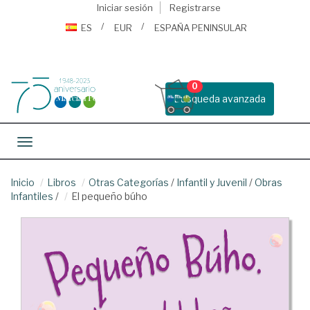
Iniciar sesión
Registrarse
ES
EUR
ESPAÑA PENINSULAR
0
Busqueda avanzada
Toggle navigation
Inicio
Libros
Otras Categorías
/
Infantil y Juvenil
/
Obras
Infantiles
/
El pequeño búho