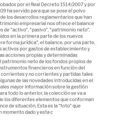
probados por el Real Decreto 1514/2007 y por
09 ha servido para que se pose el polvo
 de los desarrollos reglamentarios que han
atrimonio empresarial nos ofrece el balance
 de "activo", "pasivo", "patrimonio neto",
idos en la primera parte de los nuevos
e forma jurídica", el balance, por una parte,
os activos por gastos de establecimiento y
 las acciones propias y determinadas
 patrimonio neto de los fondos propios de
instrumentos financieros en función del
n corrientes y no corrientes y partidas tales
lgunas de las novedades introducidas en el
nuales mayor información sobre la gestión
ra todo lo anterior, la colección se va a
ón de los diferentes elementos que conforman
e de situación. Esta es la "foto" que
un momento dado y esta c