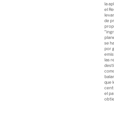
la ap
el Re
levan
de pr
propu
"ing
plane
se ha
por g
emis
las r
desti
como
balan
que l
centr
el pa
obti