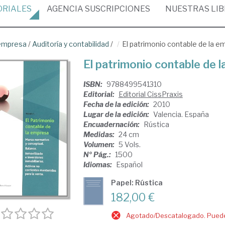
ORIALES
AGENCIA
SUSCRIPCIONES
NUESTRAS
LI
empresa
/
Auditoría y contabilidad
/
El patrimonio contable de la e
El patrimonio contable de 
ISBN:
9788499541310
Editorial:
Editorial CissPraxis
Fecha de la edición:
2010
Lugar de la edición:
Valencia. España
Encuadernación:
Rústica
Medidas:
24 cm
Volumen:
5 Vols.
Nº Pág.:
1500
Idiomas:
Español
Papel: Rústica
182,00 €
Agotado/Descatalogado. Puede 