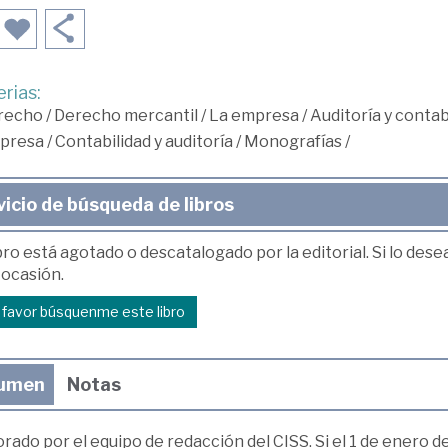
rias:
recho
/
Derecho mercantil
/
La empresa
/
Auditoría y contab
presa
/
Contabilidad y auditoría
/
Monografías
/
vicio de búsqueda de libros
bro está agotado o descatalogado por la editorial. Si lo des
 ocasión.
r favor búsquenme este libro
umen
Notas
rado por el equipo de redacción del CISS. Si el 1 de enero d