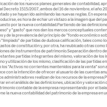
licación de los nuevos planes generales de contabilidad, a
al Decreto 1515/2007, ambos del 16 de noviembre, el año 20
tado y se hayan ido asimilando las nuevas reglas. En espera
oducirse, es hora de echar un vistazo a la imagen que del p
esto por la nueva contabilidad.Partiendo de las definiciones
reso" y "gasto" que nos dan los marcos conceptuales conten
s y de la prevalencia del principio de "fondo económico sobr
 "limpiado" de partidas de dudosa calificación, tales como l
astos de constitución y, por otra, ha reubicado otras como
iones de instrumentos de patrimonio.Separación dentro del
estantes partidas integrantes del mismo, valoración de los 
no y utilización de los mismo, clasificación de las partidas e
 los "Activos no corrientes mantenidos para la venta" son a
ce con la intención de ofrecer al usuario de las cuentas a
os administradores realizan de los recursos de la empresa.Pa
ar en el análisis de las definiciones, ubicación y valoraci
trimonio contable de la empresa representando por el balanc
ene la nueva contabilidad del patrimonio de la empresa en 