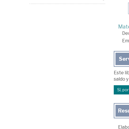
Mate
De
Em
Ser
Este li
saldo y
Sí, po
Res
Elabo