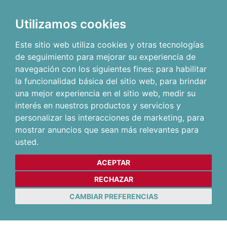
Utilizamos cookies
Este sitio web utiliza cookies y otras tecnologías
de seguimiento para mejorar su experiencia de
navegación con los siguientes fines:
para habilitar
la funcionalidad básica del sitio web
,
para brindar
una mejor experiencia en el sitio web
,
medir su
interés en nuestros productos y servicios y
personalizar las interacciones de marketing
,
para
mostrar anuncios que sean más relevantes para
usted
.
ACEPTAR
RECHAZAR
CAMBIAR PREFERENCIAS