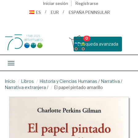
Iniciar sesión
Registrarse
ES
EUR
ESPAÑA PENINSULAR
0
Busqueda avanzada
Toggle navigation
Inicio
Libros
Historia y Ciencias Humanas
/
Narrativa
/
Narrativa extranjera
/
El papel pintado amarillo