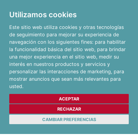
Utilizamos cookies
Este sitio web utiliza cookies y otras tecnologías
de seguimiento para mejorar su experiencia de
navegación con los siguientes fines:
para habilitar
la funcionalidad básica del sitio web
,
para brindar
una mejor experiencia en el sitio web
,
medir su
interés en nuestros productos y servicios y
personalizar las interacciones de marketing
,
para
mostrar anuncios que sean más relevantes para
usted
.
ACEPTAR
RECHAZAR
CAMBIAR PREFERENCIAS