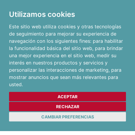
Utilizamos cookies
Este sitio web utiliza cookies y otras tecnologías
de seguimiento para mejorar su experiencia de
navegación con los siguientes fines:
para habilitar
la funcionalidad básica del sitio web
,
para brindar
una mejor experiencia en el sitio web
,
medir su
interés en nuestros productos y servicios y
personalizar las interacciones de marketing
,
para
mostrar anuncios que sean más relevantes para
usted
.
ACEPTAR
RECHAZAR
CAMBIAR PREFERENCIAS