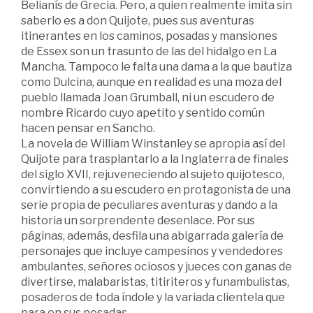
Belianís de Grecia. Pero, a quien realmente imita sin
saberlo es a don Quijote, pues sus aventuras
itinerantes en los caminos, posadas y mansiones
de Essex son un trasunto de las del hidalgo en La
Mancha. Tampoco le falta una dama a la que bautiza
como Dulcina, aunque en realidad es una moza del
pueblo llamada Joan Grumball, ni un escudero de
nombre Ricardo cuyo apetito y sentido común
hacen pensar en Sancho.
La novela de William Winstanley se apropia así del
Quijote para trasplantarlo a la Inglaterra de finales
del siglo XVII, rejuveneciendo al sujeto quijotesco,
convirtiendo a su escudero en protagonista de una
serie propia de peculiares aventuras y dando a la
historia un sorprendente desenlace. Por sus
páginas, además, desfila una abigarrada galería de
personajes que incluye campesinos y vendedores
ambulantes, señores ociosos y jueces con ganas de
divertirse, malabaristas, titiriteros y funambulistas,
posaderos de toda índole y la variada clientela que
para en sus posadas.