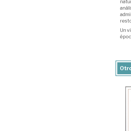
natur
análi
admin
rest
Un v
époc
Otro