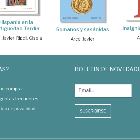
Hispania en la
Insign
tigüedad Tardía
Romanos y sasánidas
A
, Javier
;
Ripoll, Gisela
Arce, Javier
AS?
BOLETÍN DE NOVEDAD
o comprar
guntas frecuentes
tica de privacidad
SUSCRIBIRSE