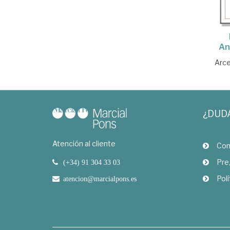
An
Arce
¿DUD
Atención al cliente
Com
Pre
(+34) 91 304 33 03
Polí
atencion@marcialpons.es