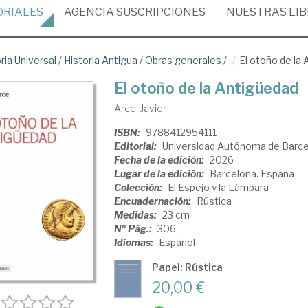
ORIALES
AGENCIA
SUSCRIPCIONES
NUESTRAS
LI
ria Universal
/
Historia Antigua
/
Obras generales
/
El otoño de la
El otoño de la Antigüedad
Arce, Javier
ISBN:
9788412954111
Editorial:
Universidad Autónoma de Barce
Fecha de la edición:
2026
Lugar de la edición:
Barcelona. España
Colección:
El Espejo y la Lámpara
Encuadernación:
Rústica
Medidas:
23 cm
Nº Pág.:
306
Idiomas:
Español
Papel: Rústica
20,00 €