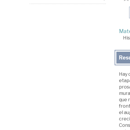
Mate
His
Res
Hay o
etapa
prosa
mura
que 
front
el au
crec
Const