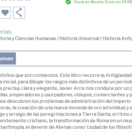
Stock en librería. Envío en 24/4
rias:
toria y Ciencias Humanas
/
Historia Universal
/
Historia Ant
umen
toños que son comienzos. Este libro recorre la Antigüedad tar
 inicial, para dibujar los rasgos más distintivos de un perío
 precisa, clara y elegante, Javier Arce nos conduce por un pa
llas, emperadores y usurpadores, obispos, comerciantes y p
nos descubren los problemas de administración del Imperio
eras, la creación de una nueva moneda de oro (el solidus) y 
ge y arraigo de las peregrinaciones a Tierra Santa, el ritm
ientemente cristiano, la transformación de Roma en un mus
antinopla, el devenir de Atenas como 'ciudad de los filósofos