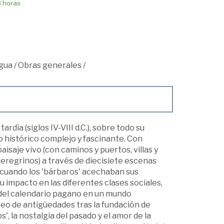
8 horas
igua
/
Obras generales
/
día (siglos IV-VIII d.C.), sobre todo su
do histórico complejo y fascinante. Con
isaje vivo (con caminos y puertos, villas y
eregrinos) a través de diecisiete escenas
 cuando los 'bárbaros' acechaban sus
su impacto en las diferentes clases sociales,
o del calendario pagano en un mundo
eo de antigüedades tras la fundación de
', la nostalgia del pasado y el amor de la