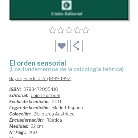
El orden sensorial
(los fundamentos de la psicología teórica)
Hayek, Friedrich A. (1899-1992)
ISBN:
9788472095410
Editorial:
Unión Editorial
Fecha de la edición:
2011
Lugar de la edición:
Madrid. España
Colección:
Biblioteca Austriaca
Encuadernación:
Rústica
Medidas:
22 cm
Nº Pág.:
260