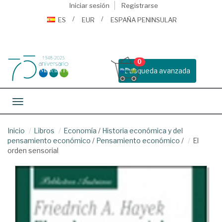
Iniciar sesión
Registrarse
ES
EUR
ESPAÑA PENINSULAR
0
Busqueda avanzada
Toggle navigation
Inicio
Libros
Economía
/
Historia económica y del
pensamiento económico
/
Pensamiento económico
/
El
orden sensorial