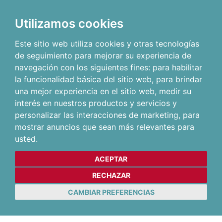
Utilizamos cookies
Este sitio web utiliza cookies y otras tecnologías
de seguimiento para mejorar su experiencia de
navegación con los siguientes fines:
para habilitar
la funcionalidad básica del sitio web
,
para brindar
una mejor experiencia en el sitio web
,
medir su
interés en nuestros productos y servicios y
personalizar las interacciones de marketing
,
para
mostrar anuncios que sean más relevantes para
usted
.
ACEPTAR
RECHAZAR
CAMBIAR PREFERENCIAS