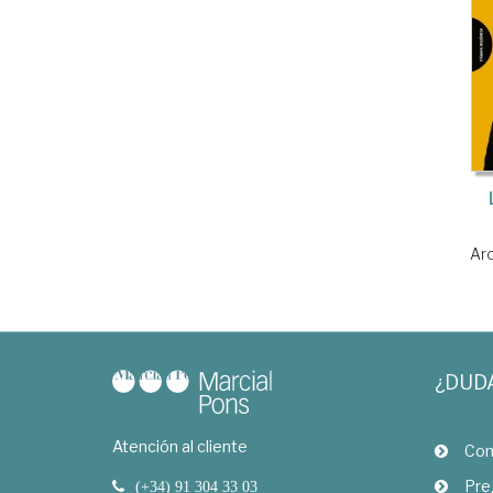
Ar
¿DUD
Atención al cliente
Com
Pre
(+34) 91 304 33 03