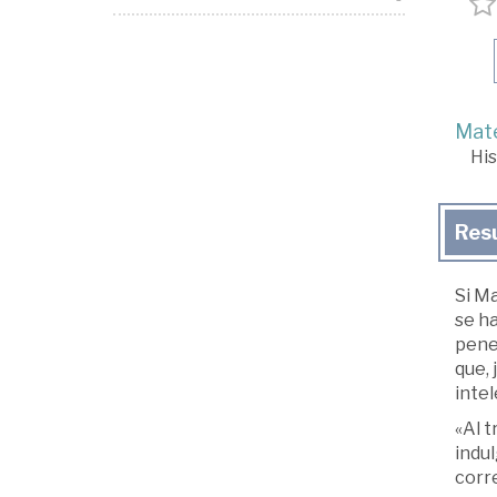
Mate
His
Res
Si Ma
se ha
penet
que, 
intel
«Al t
indu
corr