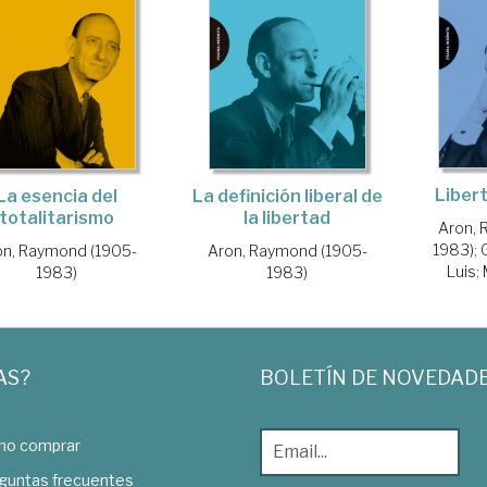
Liber
La esencia del
La definición liberal de
totalitarismo
la libertad
Aron, 
1983)
;
on, Raymond (1905-
Aron, Raymond (1905-
Luis
;
1983)
1983)
AS?
BOLETÍN DE NOVEDAD
o comprar
guntas frecuentes