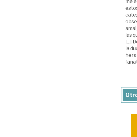
me en
estos
categ
obse
amal
las q
[…] D
la du
heral
fana
Otro