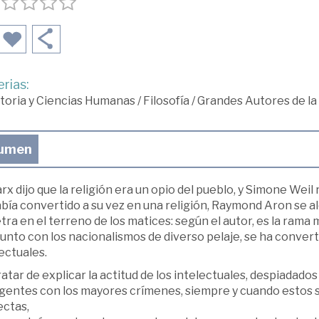
rias:
toria y Ciencias Humanas
/
Filosofía
/
Grandes Autores de la 
umen
rx dijo que la religión era un opio del pueblo, y Simone Wei
bía convertido a su vez en una religión, Raymond Aron se ale
ra en el terreno de los matices: según el autor, es la rama 
junto con los nacionalismos de diverso pelaje, se ha converti
ectuales.
ratar de explicar la actitud de los intelectuales, despiadado
lgentes con los mayores crímenes, siempre y cuando estos 
ectas,