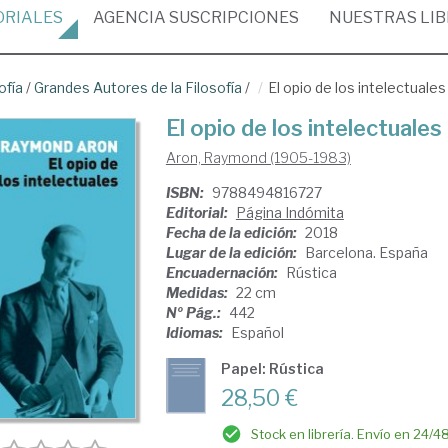
ORIALES
AGENCIA
SUSCRIPCIONES
NUESTRAS
LI
ofía
/
Grandes Autores de la Filosofía
/
El opio de los intelectuales
El opio de los intelectuales
Aron, Raymond (1905-1983)
ISBN:
9788494816727
Editorial:
Página Indómita
Fecha de la edición:
2018
Lugar de la edición:
Barcelona. España
Encuadernación:
Rústica
Medidas:
22 cm
Nº Pág.:
442
Idiomas:
Español
Papel: Rústica
28,50 €
Stock en librería. Envío en 24/4