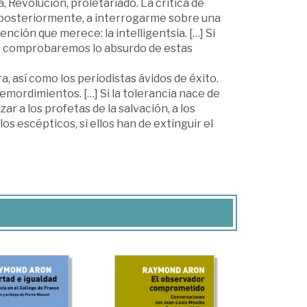
 Revolución, proletariado. La crítica de
y, posteriormente, a interrogarme sobre una
ención que merece: la intelligentsia. […] Si
s, comprobaremos lo absurdo de estas
a, así como los periodistas ávidos de éxito.
remordimientos. […] Si la tolerancia nace de
ar a los profetas de la salvación, a los
os escépticos, si ellos han de extinguir el