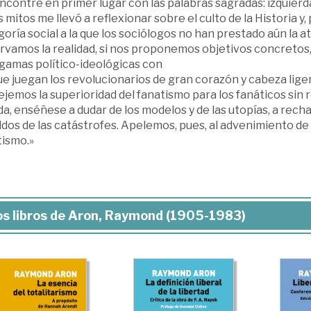
contré en primer lugar con las palabras sagradas: izquierda,
 mitos me llevó a reflexionar sobre el culto de la Historia 
oría social a la que los sociólogos no han prestado aún la at
rvamos la realidad, si nos proponemos objetivos concreto
gamas político-ideológicas con
ue juegan los revolucionarios de gran corazón y cabeza liger
ejemos la superioridad del fanatismo para los fanáticos sin 
da, enséñese a dudar de los modelos y de las utopías, a rechaz
dos de las catástrofes. Apelemos, pues, al advenimiento de l
tismo.»
s libros de Aron, Raymond (1905-1983)