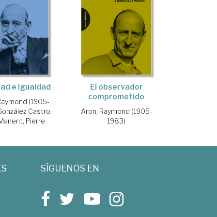
El observador
tad e igualdad
comprometido
Raymond (1905-
Aron, Raymond (1905-
González Castro,
1983)
Manent, Pierre
ES
SÍGUENOS EN