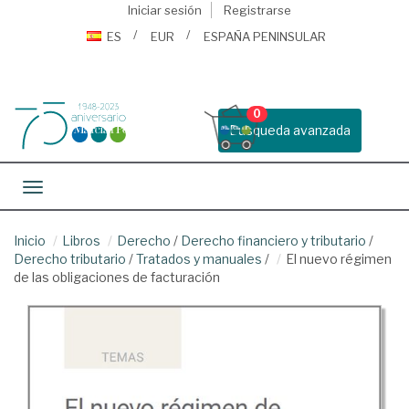
Iniciar sesión
Registrarse
ES
EUR
ESPAÑA PENINSULAR
0
Busqueda avanzada
Toggle navigation
Inicio
Libros
Derecho
/
Derecho financiero y tributario
/
Derecho tributario
/
Tratados y manuales
/
El nuevo régimen
de las obligaciones de facturación