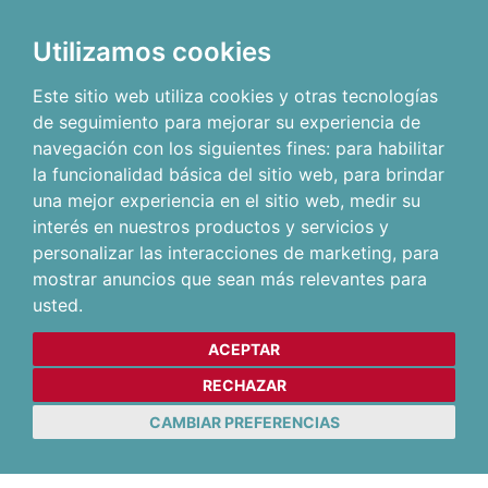
Utilizamos cookies
Este sitio web utiliza cookies y otras tecnologías
de seguimiento para mejorar su experiencia de
navegación con los siguientes fines:
para habilitar
la funcionalidad básica del sitio web
,
para brindar
una mejor experiencia en el sitio web
,
medir su
interés en nuestros productos y servicios y
personalizar las interacciones de marketing
,
para
mostrar anuncios que sean más relevantes para
usted
.
ACEPTAR
RECHAZAR
CAMBIAR PREFERENCIAS