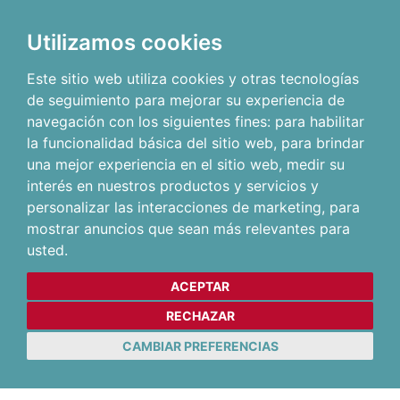
Utilizamos cookies
Este sitio web utiliza cookies y otras tecnologías
de seguimiento para mejorar su experiencia de
navegación con los siguientes fines:
para habilitar
la funcionalidad básica del sitio web
,
para brindar
una mejor experiencia en el sitio web
,
medir su
interés en nuestros productos y servicios y
personalizar las interacciones de marketing
,
para
mostrar anuncios que sean más relevantes para
usted
.
ACEPTAR
RECHAZAR
CAMBIAR PREFERENCIAS