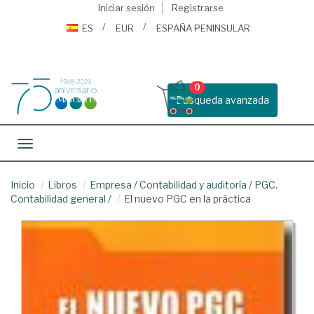
Iniciar sesión
Registrarse
ES
EUR
ESPAÑA PENINSULAR
0
Busqueda avanzada
Toggle navigation
Inicio
Libros
Empresa
/
Contabilidad y auditoría
/
PGC.
Contabilidad general
/
El nuevo PGC en la práctica