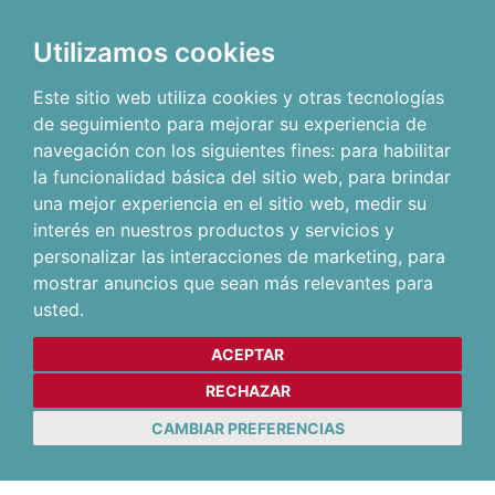
Utilizamos cookies
Este sitio web utiliza cookies y otras tecnologías
de seguimiento para mejorar su experiencia de
navegación con los siguientes fines:
para habilitar
la funcionalidad básica del sitio web
,
para brindar
una mejor experiencia en el sitio web
,
medir su
interés en nuestros productos y servicios y
personalizar las interacciones de marketing
,
para
mostrar anuncios que sean más relevantes para
usted
.
ACEPTAR
RECHAZAR
CAMBIAR PREFERENCIAS