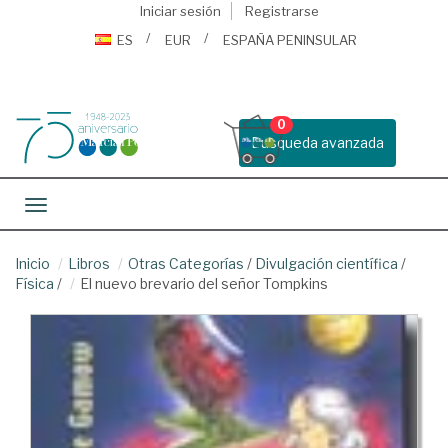
Iniciar sesión
Registrarse
ES
EUR
ESPAÑA PENINSULAR
0
Busqueda avanzada
Toggle navigation
Inicio
Libros
Otras Categorías
/
Divulgación científica
/
Física
/
El nuevo brevario del señor Tompkins