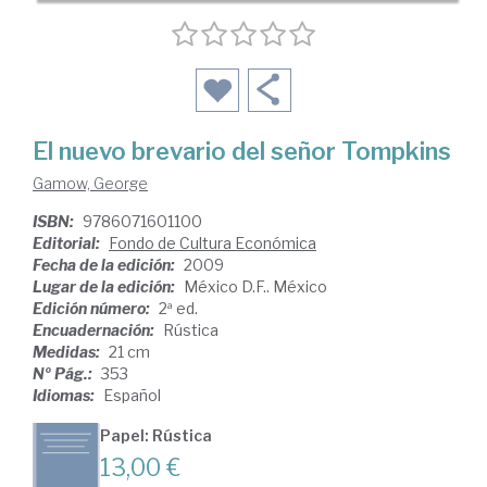
El nuevo brevario del señor Tompkins
Gamow, George
ISBN:
9786071601100
Editorial:
Fondo de Cultura Económica
Fecha de la edición:
2009
Lugar de la edición:
México D.F.. México
Edición número:
2ª ed.
Encuadernación:
Rústica
Medidas:
21 cm
Nº Pág.:
353
Idiomas:
Español
Papel: Rústica
13,00 €