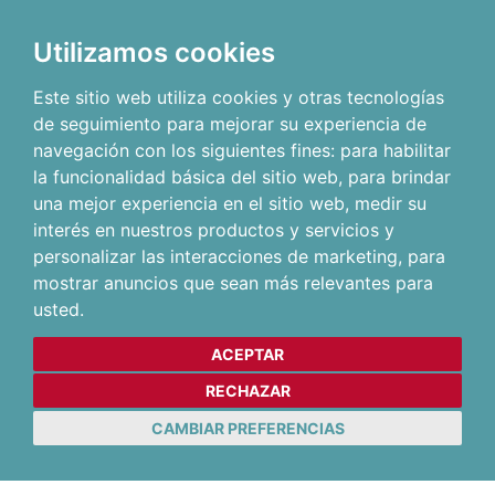
Utilizamos cookies
Este sitio web utiliza cookies y otras tecnologías
de seguimiento para mejorar su experiencia de
navegación con los siguientes fines:
para habilitar
la funcionalidad básica del sitio web
,
para brindar
una mejor experiencia en el sitio web
,
medir su
interés en nuestros productos y servicios y
personalizar las interacciones de marketing
,
para
mostrar anuncios que sean más relevantes para
usted
.
ACEPTAR
RECHAZAR
CAMBIAR PREFERENCIAS