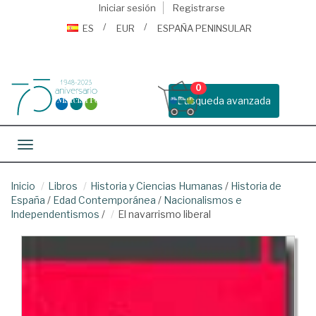
Iniciar sesión
Registrarse
ES
EUR
ESPAÑA PENINSULAR
0
Busqueda avanzada
Toggle navigation
Inicio
Libros
Historia y Ciencias Humanas
/
Historia de
España
/
Edad Contemporánea
/
Nacionalismos e
Independentismos
/
El navarrismo liberal