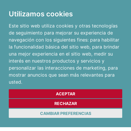
Utilizamos cookies
Este sitio web utiliza cookies y otras tecnologías
de seguimiento para mejorar su experiencia de
navegación con los siguientes fines:
para habilitar
la funcionalidad básica del sitio web
,
para brindar
una mejor experiencia en el sitio web
,
medir su
interés en nuestros productos y servicios y
personalizar las interacciones de marketing
,
para
mostrar anuncios que sean más relevantes para
usted
.
ACEPTAR
RECHAZAR
CAMBIAR PREFERENCIAS