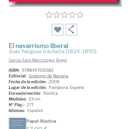
El navarrismo liberal
Juan Yanguas Iracheta (1824-1895)
García-Sanz Marcotegui, Ángel
ISBN:
9788497692182
Editorial:
Gobierno de Navarra
Fecha de la edición:
2008
Lugar de la edición:
Pamplona. España
Encuadernación:
Rústica
Medidas:
23 cm
Nº Pág.:
277
Idiomas:
Español
Papel: Rústica