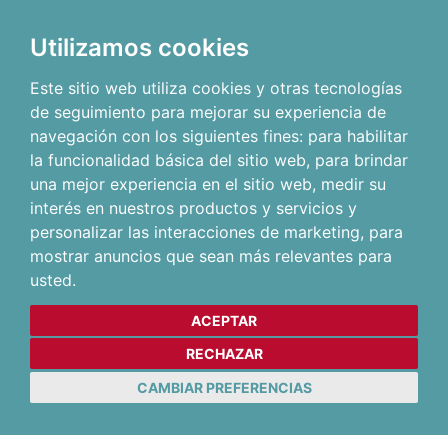
Utilizamos cookies
Este sitio web utiliza cookies y otras tecnologías
de seguimiento para mejorar su experiencia de
navegación con los siguientes fines:
para habilitar
la funcionalidad básica del sitio web
,
para brindar
una mejor experiencia en el sitio web
,
medir su
interés en nuestros productos y servicios y
personalizar las interacciones de marketing
,
para
mostrar anuncios que sean más relevantes para
usted
.
ACEPTAR
RECHAZAR
CAMBIAR PREFERENCIAS