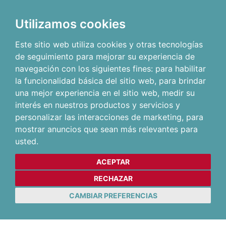
Utilizamos cookies
Este sitio web utiliza cookies y otras tecnologías
de seguimiento para mejorar su experiencia de
navegación con los siguientes fines:
para habilitar
la funcionalidad básica del sitio web
,
para brindar
una mejor experiencia en el sitio web
,
medir su
interés en nuestros productos y servicios y
personalizar las interacciones de marketing
,
para
mostrar anuncios que sean más relevantes para
usted
.
ACEPTAR
RECHAZAR
CAMBIAR PREFERENCIAS