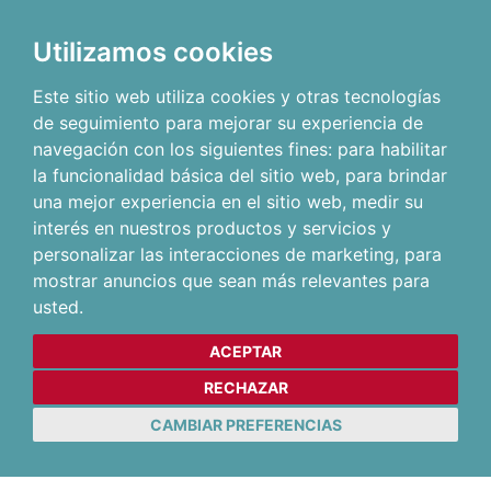
Utilizamos cookies
Este sitio web utiliza cookies y otras tecnologías
de seguimiento para mejorar su experiencia de
navegación con los siguientes fines:
para habilitar
la funcionalidad básica del sitio web
,
para brindar
una mejor experiencia en el sitio web
,
medir su
interés en nuestros productos y servicios y
personalizar las interacciones de marketing
,
para
mostrar anuncios que sean más relevantes para
usted
.
ACEPTAR
RECHAZAR
CAMBIAR PREFERENCIAS