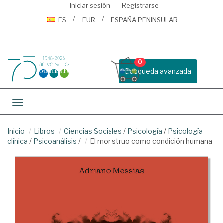
Iniciar sesión
Registrarse
ES
EUR
ESPAÑA PENINSULAR
0
Busqueda avanzada
Toggle navigation
Inicio
Libros
Ciencias Sociales
/
Psicología
/
Psicología
clínica
/
Psicoanálisis
/
El monstruo como condición humana