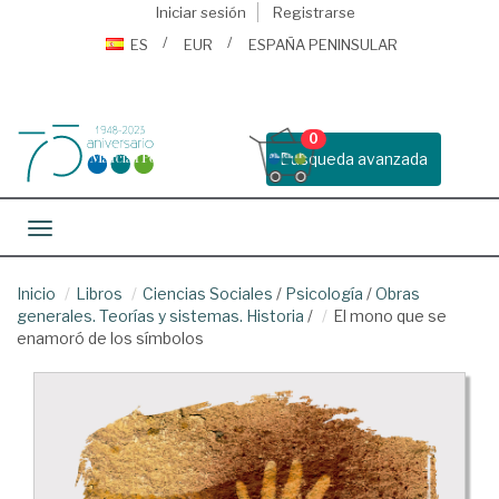
Iniciar sesión
Registrarse
ES
EUR
ESPAÑA PENINSULAR
0
Busqueda avanzada
Toggle navigation
Inicio
Libros
Ciencias Sociales
/
Psicología
/
Obras
generales. Teorías y sistemas. Historia
/
El mono que se
enamoró de los símbolos