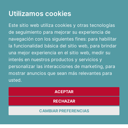
Utilizamos cookies
Este sitio web utiliza cookies y otras tecnologías
de seguimiento para mejorar su experiencia de
navegación con los siguientes fines:
para habilitar
la funcionalidad básica del sitio web
,
para brindar
una mejor experiencia en el sitio web
,
medir su
interés en nuestros productos y servicios y
personalizar las interacciones de marketing
,
para
mostrar anuncios que sean más relevantes para
usted
.
ACEPTAR
RECHAZAR
CAMBIAR PREFERENCIAS