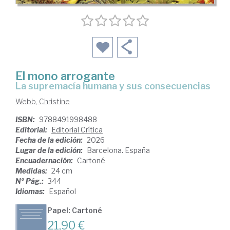
El mono arrogante
La supremacía humana y sus consecuencias
Webb, Christine
ISBN:
9788491998488
Editorial:
Editorial Crítica
Fecha de la edición:
2026
Lugar de la edición:
Barcelona. España
Encuadernación:
Cartoné
Medidas:
24 cm
Nº Pág.:
344
Idiomas:
Español
Papel: Cartoné
21,90 €