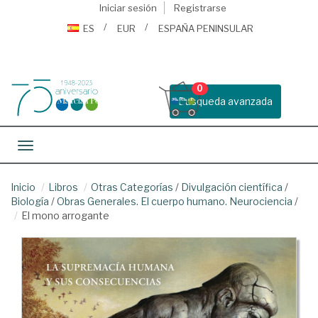
Iniciar sesión
Registrarse
ES
EUR
ESPAÑA PENINSULAR
0
Busqueda avanzada
Toggle navigation
Inicio
Libros
Otras Categorías
/
Divulgación científica
/
Biología
/
Obras Generales. El cuerpo humano. Neurociencia
/
El mono arrogante