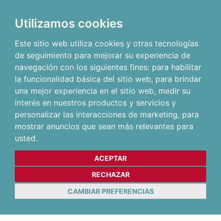
Utilizamos cookies
Este sitio web utiliza cookies y otras tecnologías
de seguimiento para mejorar su experiencia de
navegación con los siguientes fines:
para habilitar
la funcionalidad básica del sitio web
,
para brindar
una mejor experiencia en el sitio web
,
medir su
interés en nuestros productos y servicios y
personalizar las interacciones de marketing
,
para
mostrar anuncios que sean más relevantes para
usted
.
ACEPTAR
RECHAZAR
CAMBIAR PREFERENCIAS