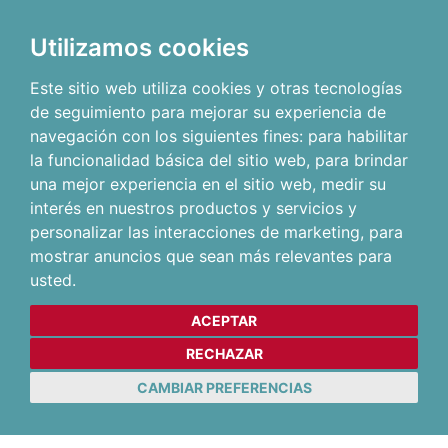
Utilizamos cookies
Este sitio web utiliza cookies y otras tecnologías
de seguimiento para mejorar su experiencia de
navegación con los siguientes fines:
para habilitar
la funcionalidad básica del sitio web
,
para brindar
una mejor experiencia en el sitio web
,
medir su
interés en nuestros productos y servicios y
personalizar las interacciones de marketing
,
para
mostrar anuncios que sean más relevantes para
usted
.
ACEPTAR
RECHAZAR
CAMBIAR PREFERENCIAS