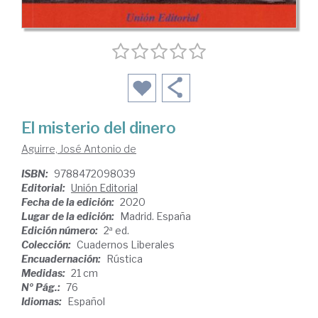
El misterio del dinero
Aguirre, José Antonio de
ISBN:
9788472098039
Editorial:
Unión Editorial
Fecha de la edición:
2020
Lugar de la edición:
Madrid. España
Edición número:
2ª ed.
Colección:
Cuadernos Liberales
Encuadernación:
Rústica
Medidas:
21 cm
Nº Pág.:
76
Idiomas:
Español