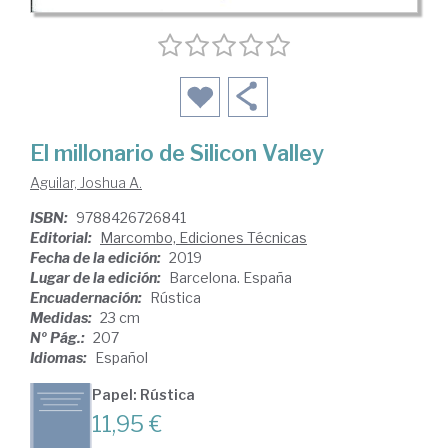
El millonario de Silicon Valley
Aguilar, Joshua A.
ISBN:
9788426726841
Editorial:
Marcombo, Ediciones Técnicas
Fecha de la edición:
2019
Lugar de la edición:
Barcelona. España
Encuadernación:
Rústica
Medidas:
23 cm
Nº Pág.:
207
Idiomas:
Español
Papel: Rústica
11,95 €