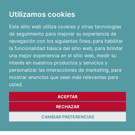
Utilizamos cookies
Este sitio web utiliza cookies y otras tecnologías
de seguimiento para mejorar su experiencia de
navegación con los siguientes fines:
para habilitar
la funcionalidad básica del sitio web
,
para brindar
una mejor experiencia en el sitio web
,
medir su
interés en nuestros productos y servicios y
personalizar las interacciones de marketing
,
para
mostrar anuncios que sean más relevantes para
usted
.
ACEPTAR
RECHAZAR
CAMBIAR PREFERENCIAS