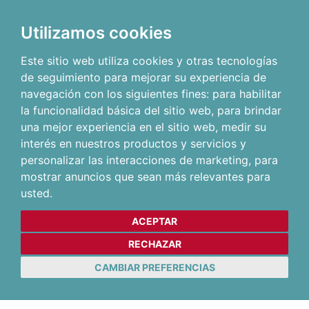
Utilizamos cookies
Este sitio web utiliza cookies y otras tecnologías
de seguimiento para mejorar su experiencia de
navegación con los siguientes fines:
para habilitar
la funcionalidad básica del sitio web
,
para brindar
una mejor experiencia en el sitio web
,
medir su
interés en nuestros productos y servicios y
personalizar las interacciones de marketing
,
para
mostrar anuncios que sean más relevantes para
usted
.
ACEPTAR
RECHAZAR
CAMBIAR PREFERENCIAS