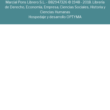
Marcial Pons Librero S.L. - B82947326 © 1948 - 2018. Librería
de Derecho, Economía, Empresa, Ciencias Sociales, Historia y
Ciencias Humanas
Hospedaje y desarrollo
OPTYMA