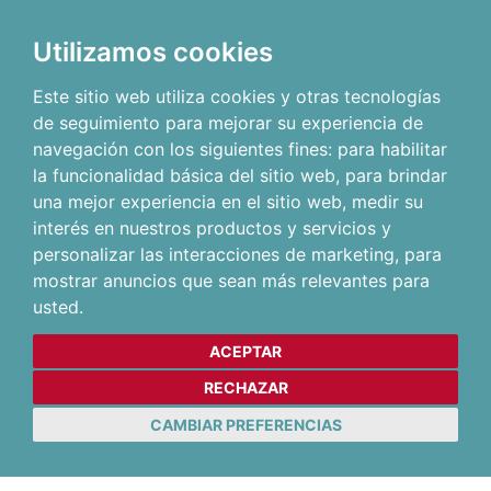
Utilizamos cookies
Este sitio web utiliza cookies y otras tecnologías
de seguimiento para mejorar su experiencia de
navegación con los siguientes fines:
para habilitar
la funcionalidad básica del sitio web
,
para brindar
una mejor experiencia en el sitio web
,
medir su
interés en nuestros productos y servicios y
personalizar las interacciones de marketing
,
para
mostrar anuncios que sean más relevantes para
usted
.
ACEPTAR
RECHAZAR
CAMBIAR PREFERENCIAS