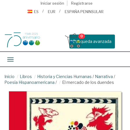
Iniciar sesión
Registrarse
ES
EUR
ESPAÑA PENINSULAR
0
Busqueda avanzada
Toggle navigation
Inicio
Libros
Historia y Ciencias Humanas
/
Narrativa
/
Poesía Hispanoamericana
/
El mercado de los duendes