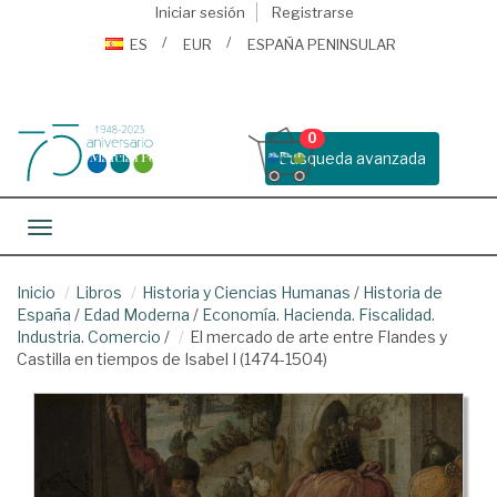
Iniciar sesión
Registrarse
ES
EUR
ESPAÑA PENINSULAR
0
Busqueda avanzada
Toggle navigation
Inicio
Libros
Historia y Ciencias Humanas
/
Historia de
España
/
Edad Moderna
/
Economía. Hacienda. Fiscalidad.
Industria. Comercio
/
El mercado de arte entre Flandes y
Castilla en tiempos de Isabel I (1474-1504)