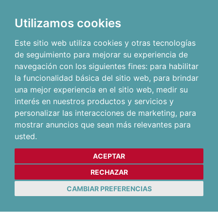
Utilizamos cookies
Este sitio web utiliza cookies y otras tecnologías
de seguimiento para mejorar su experiencia de
navegación con los siguientes fines:
para habilitar
la funcionalidad básica del sitio web
,
para brindar
una mejor experiencia en el sitio web
,
medir su
interés en nuestros productos y servicios y
personalizar las interacciones de marketing
,
para
mostrar anuncios que sean más relevantes para
usted
.
ACEPTAR
RECHAZAR
CAMBIAR PREFERENCIAS