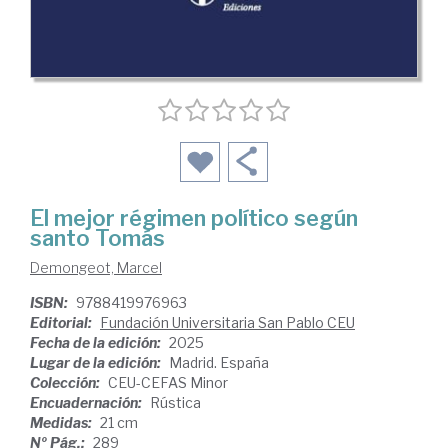
El mejor régimen político según
santo Tomás
Demongeot, Marcel
ISBN:
9788419976963
Editorial:
Fundación Universitaria San Pablo CEU
Fecha de la edición:
2025
Lugar de la edición:
Madrid. España
Colección:
CEU-CEFAS Minor
Encuadernación:
Rústica
Medidas:
21 cm
Nº Pág.:
289