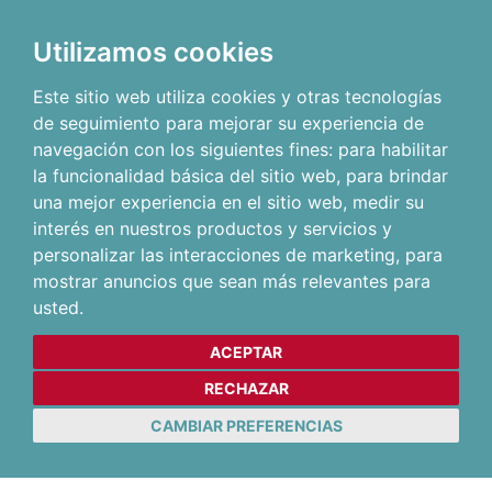
Utilizamos cookies
Este sitio web utiliza cookies y otras tecnologías
de seguimiento para mejorar su experiencia de
navegación con los siguientes fines:
para habilitar
la funcionalidad básica del sitio web
,
para brindar
una mejor experiencia en el sitio web
,
medir su
interés en nuestros productos y servicios y
personalizar las interacciones de marketing
,
para
mostrar anuncios que sean más relevantes para
usted
.
ACEPTAR
RECHAZAR
CAMBIAR PREFERENCIAS