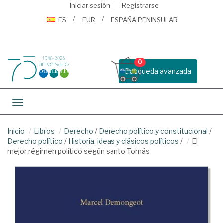
Iniciar sesión
Registrarse
ES
EUR
ESPAÑA PENINSULAR
0
Busqueda avanzada
Toggle navigation
Inicio
Libros
Derecho
/
Derecho político y constitucional
/
Derecho político
/
Historia. ideas y clásicos políticos
/
El
mejor régimen político según santo Tomás