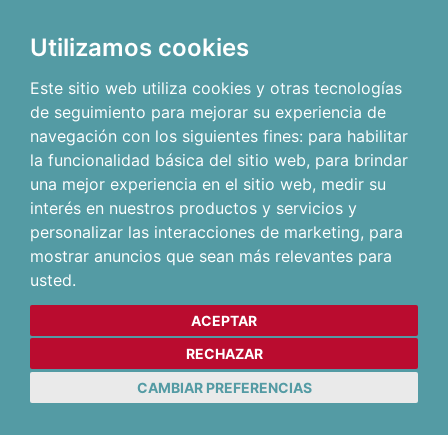
Utilizamos cookies
Este sitio web utiliza cookies y otras tecnologías
de seguimiento para mejorar su experiencia de
navegación con los siguientes fines:
para habilitar
la funcionalidad básica del sitio web
,
para brindar
una mejor experiencia en el sitio web
,
medir su
interés en nuestros productos y servicios y
personalizar las interacciones de marketing
,
para
mostrar anuncios que sean más relevantes para
usted
.
ACEPTAR
RECHAZAR
CAMBIAR PREFERENCIAS