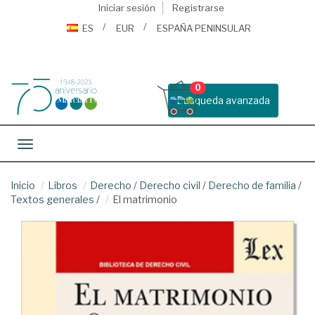
Iniciar sesión
Registrarse
ES
EUR
ESPAÑA PENINSULAR
0
Busqueda avanzada
Toggle navigation
Inicio
Libros
Derecho
/
Derecho civil
/
Derecho de familia
/
Textos generales
/
El matrimonio