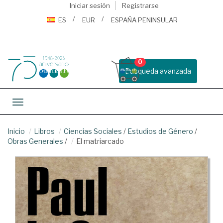
Iniciar sesión
Registrarse
ES
EUR
ESPAÑA PENINSULAR
0
Busqueda avanzada
Toggle navigation
Inicio
Libros
Ciencias Sociales
/
Estudios de Género
/
Obras Generales
/
El matriarcado