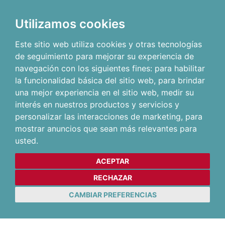
Utilizamos cookies
Este sitio web utiliza cookies y otras tecnologías
de seguimiento para mejorar su experiencia de
navegación con los siguientes fines:
para habilitar
la funcionalidad básica del sitio web
,
para brindar
una mejor experiencia en el sitio web
,
medir su
interés en nuestros productos y servicios y
personalizar las interacciones de marketing
,
para
mostrar anuncios que sean más relevantes para
usted
.
ACEPTAR
RECHAZAR
CAMBIAR PREFERENCIAS