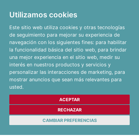
Utilizamos cookies
Este sitio web utiliza cookies y otras tecnologías
de seguimiento para mejorar su experiencia de
navegación con los siguientes fines:
para habilitar
la funcionalidad básica del sitio web
,
para brindar
una mejor experiencia en el sitio web
,
medir su
interés en nuestros productos y servicios y
personalizar las interacciones de marketing
,
para
mostrar anuncios que sean más relevantes para
usted
.
ACEPTAR
RECHAZAR
CAMBIAR PREFERENCIAS