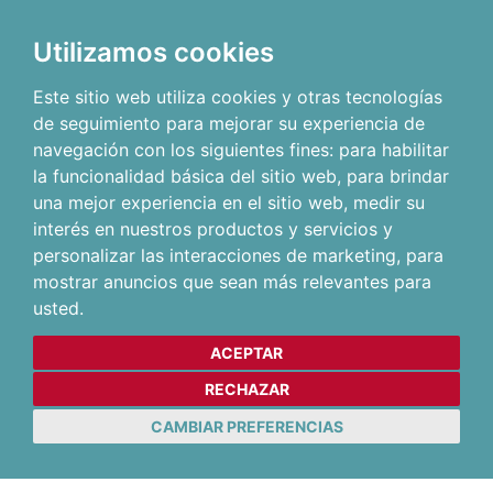
Utilizamos cookies
Este sitio web utiliza cookies y otras tecnologías
de seguimiento para mejorar su experiencia de
navegación con los siguientes fines:
para habilitar
la funcionalidad básica del sitio web
,
para brindar
una mejor experiencia en el sitio web
,
medir su
interés en nuestros productos y servicios y
personalizar las interacciones de marketing
,
para
mostrar anuncios que sean más relevantes para
usted
.
ACEPTAR
RECHAZAR
CAMBIAR PREFERENCIAS