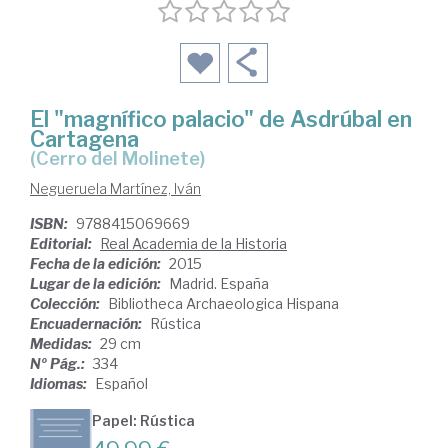
El "magnífico palacio" de Asdrúbal en
Cartagena
(Cerro del Molinete)
Negueruela Martínez, Iván
ISBN:
9788415069669
Editorial:
Real Academia de la Historia
Fecha de la edición:
2015
Lugar de la edición:
Madrid. España
Colección:
Bibliotheca Archaeologica Hispana
Encuadernación:
Rústica
Medidas:
29 cm
Nº Pág.:
334
Idiomas:
Español
Papel: Rústica