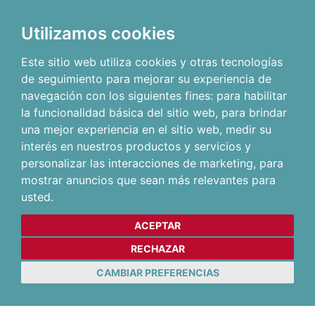
Utilizamos cookies
Este sitio web utiliza cookies y otras tecnologías
de seguimiento para mejorar su experiencia de
navegación con los siguientes fines:
para habilitar
la funcionalidad básica del sitio web
,
para brindar
una mejor experiencia en el sitio web
,
medir su
interés en nuestros productos y servicios y
personalizar las interacciones de marketing
,
para
mostrar anuncios que sean más relevantes para
usted
.
ACEPTAR
RECHAZAR
CAMBIAR PREFERENCIAS