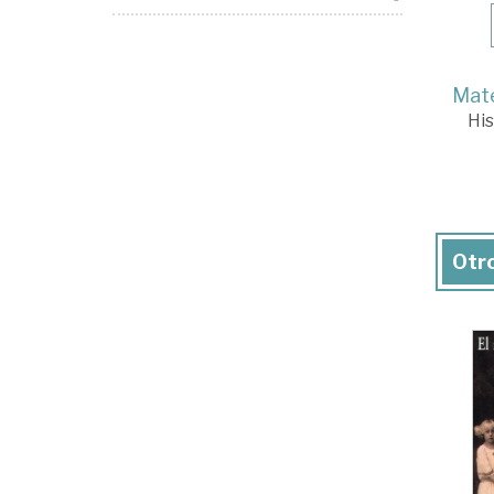
Mate
His
Otro