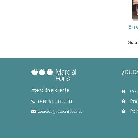
El 
Guer
¿DUD
Atención al cliente
Com
Pre
(+34) 91 304 33 03
Polí
atencion@marcialpons.es