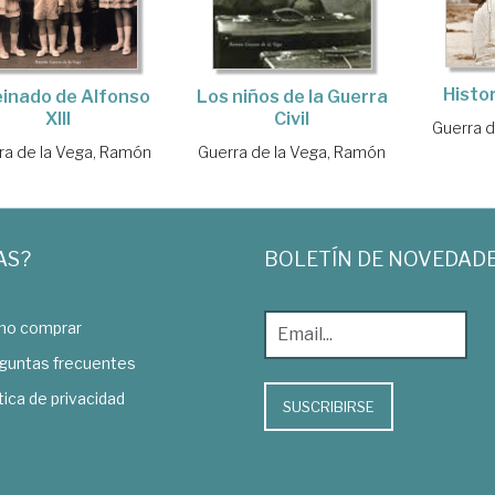
Histor
Los niños de la Guerra
reinado de Alfonso
Civil
XIII
Guerra d
Guerra de la Vega, Ramón
ra de la Vega, Ramón
AS?
BOLETÍN DE NOVEDAD
o comprar
guntas frecuentes
tica de privacidad
SUSCRIBIRSE