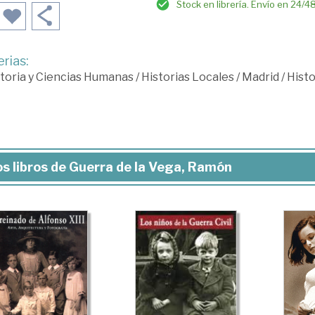
Stock en librería. Envío en 24/4
rias:
toria y Ciencias Humanas
/
Historias Locales
/
Madrid
/
Histo
s libros de Guerra de la Vega, Ramón