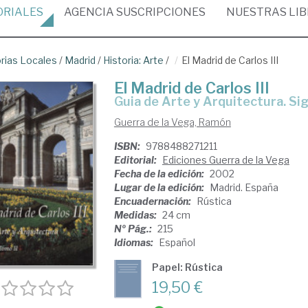
ORIALES
AGENCIA
SUSCRIPCIONES
NUESTRAS
LI
orias Locales
/
Madrid
/
Historia: Arte
/
El Madrid de Carlos III
El Madrid de Carlos III
Guia de Arte y Arquitectura. Sig
Guerra de la Vega, Ramón
ISBN:
9788488271211
Editorial:
Ediciones Guerra de la Vega
Fecha de la edición:
2002
Lugar de la edición:
Madrid. España
Encuadernación:
Rústica
Medidas:
24 cm
Nº Pág.:
215
Idiomas:
Español
Papel: Rústica
19,50 €