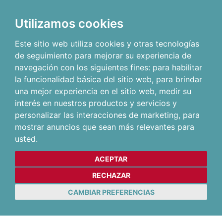
Utilizamos cookies
Este sitio web utiliza cookies y otras tecnologías
de seguimiento para mejorar su experiencia de
navegación con los siguientes fines:
para habilitar
la funcionalidad básica del sitio web
,
para brindar
una mejor experiencia en el sitio web
,
medir su
interés en nuestros productos y servicios y
personalizar las interacciones de marketing
,
para
mostrar anuncios que sean más relevantes para
usted
.
ACEPTAR
RECHAZAR
CAMBIAR PREFERENCIAS