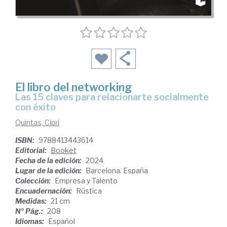
El libro del networking
las 15 claves para relacionarte socialmente
con éxito
Quintas, Cipri
ISBN:
9788413443614
Editorial:
Booket
Fecha de la edición:
2024
Lugar de la edición:
Barcelona. España
Colección:
Empresa y Talento
Encuadernación:
Rústica
Medidas:
21 cm
Nº Pág.:
208
Idiomas:
Español