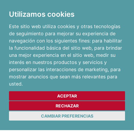
Utilizamos cookies
Este sitio web utiliza cookies y otras tecnologías
de seguimiento para mejorar su experiencia de
navegación con los siguientes fines:
para habilitar
la funcionalidad básica del sitio web
,
para brindar
una mejor experiencia en el sitio web
,
medir su
interés en nuestros productos y servicios y
personalizar las interacciones de marketing
,
para
mostrar anuncios que sean más relevantes para
usted
.
ACEPTAR
RECHAZAR
CAMBIAR PREFERENCIAS