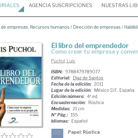
ORIALES
AGENCIA
SUSCRIPCIONES
NUESTRAS
LI
ón de empresas. Recursos humanos
/
Dirección de empresas
/
Habili
El libro del emprendedor
como crear tu empresa y conver
Puchol, Luis
ISBN:
9788479789077
Editorial:
Díaz de Santos
Fecha de la edición:
2011
Lugar de la edición:
México D.F.. España
Edición número:
4ª ed
Encuadernación:
Rústica
Medidas:
21 cm
Nº Pág.:
155
Idiomas:
Español
Papel: Rústica