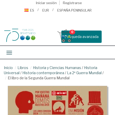
Iniciar sesión
Registrarse
ES
EUR
ESPAÑA PENINSULAR
0
Busqueda avanzada
Toggle navigation
Inicio
Libros
Historia y Ciencias Humanas
/
Historia
Universal
/
Historia contemporánea
/
La 2ª Guerra Mundial
/
El libro de la Segunda Guerra Mundial