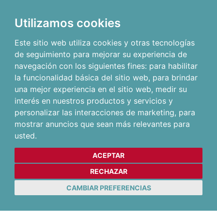
Utilizamos cookies
Este sitio web utiliza cookies y otras tecnologías
de seguimiento para mejorar su experiencia de
navegación con los siguientes fines:
para habilitar
la funcionalidad básica del sitio web
,
para brindar
una mejor experiencia en el sitio web
,
medir su
interés en nuestros productos y servicios y
personalizar las interacciones de marketing
,
para
mostrar anuncios que sean más relevantes para
usted
.
ACEPTAR
RECHAZAR
CAMBIAR PREFERENCIAS