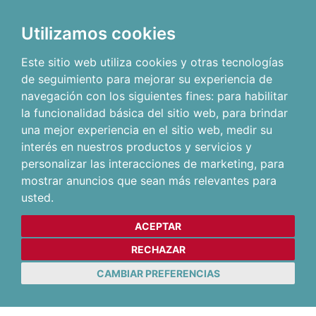
Utilizamos cookies
Este sitio web utiliza cookies y otras tecnologías
de seguimiento para mejorar su experiencia de
navegación con los siguientes fines:
para habilitar
la funcionalidad básica del sitio web
,
para brindar
una mejor experiencia en el sitio web
,
medir su
interés en nuestros productos y servicios y
personalizar las interacciones de marketing
,
para
mostrar anuncios que sean más relevantes para
usted
.
ACEPTAR
RECHAZAR
CAMBIAR PREFERENCIAS