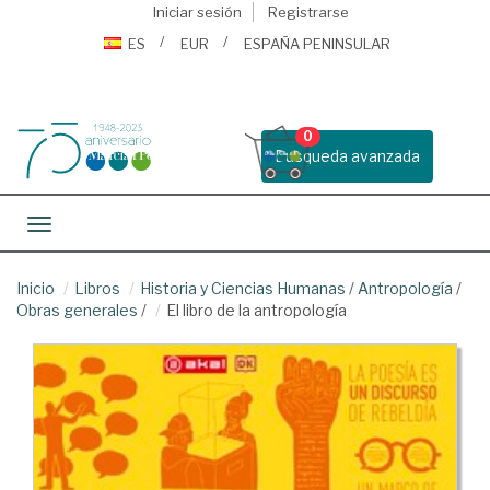
Iniciar sesión
Registrarse
ES
EUR
ESPAÑA PENINSULAR
0
Busqueda avanzada
Toggle navigation
Inicio
Libros
Historia y Ciencias Humanas
/
Antropología
/
Obras generales
/
El libro de la antropología