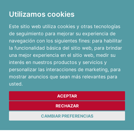
Utilizamos cookies
Este sitio web utiliza cookies y otras tecnologías
de seguimiento para mejorar su experiencia de
navegación con los siguientes fines:
para habilitar
la funcionalidad básica del sitio web
,
para brindar
una mejor experiencia en el sitio web
,
medir su
interés en nuestros productos y servicios y
personalizar las interacciones de marketing
,
para
mostrar anuncios que sean más relevantes para
usted
.
ACEPTAR
RECHAZAR
CAMBIAR PREFERENCIAS