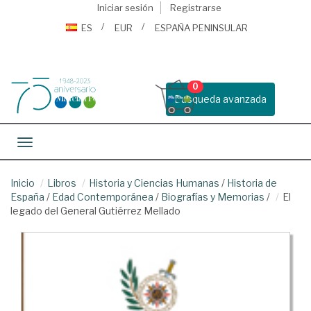
Iniciar sesión
Registrarse
ES
EUR
ESPAÑA PENINSULAR
0
Busqueda avanzada
Toggle navigation
Inicio
Libros
Historia y Ciencias Humanas
/
Historia de
España
/
Edad Contemporánea
/
Biografías y Memorias
/
El
legado del General Gutiérrez Mellado