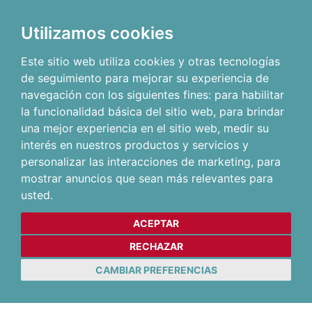
Utilizamos cookies
Este sitio web utiliza cookies y otras tecnologías
de seguimiento para mejorar su experiencia de
navegación con los siguientes fines:
para habilitar
la funcionalidad básica del sitio web
,
para brindar
una mejor experiencia en el sitio web
,
medir su
interés en nuestros productos y servicios y
personalizar las interacciones de marketing
,
para
mostrar anuncios que sean más relevantes para
usted
.
ACEPTAR
RECHAZAR
CAMBIAR PREFERENCIAS