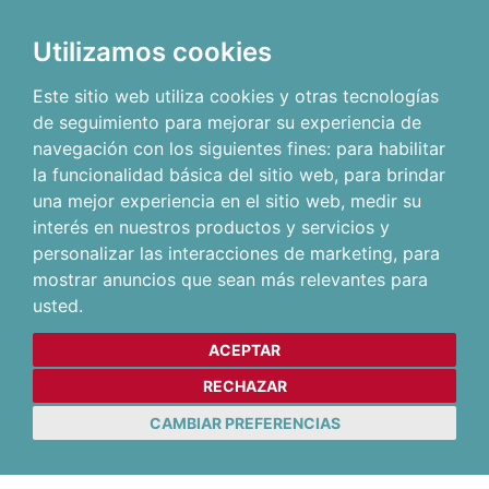
Utilizamos cookies
Este sitio web utiliza cookies y otras tecnologías
de seguimiento para mejorar su experiencia de
navegación con los siguientes fines:
para habilitar
la funcionalidad básica del sitio web
,
para brindar
una mejor experiencia en el sitio web
,
medir su
interés en nuestros productos y servicios y
personalizar las interacciones de marketing
,
para
mostrar anuncios que sean más relevantes para
usted
.
ACEPTAR
RECHAZAR
CAMBIAR PREFERENCIAS