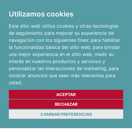
Utilizamos cookies
Este sitio web utiliza cookies y otras tecnologías
de seguimiento para mejorar su experiencia de
navegación con los siguientes fines:
para habilitar
la funcionalidad básica del sitio web
,
para brindar
una mejor experiencia en el sitio web
,
medir su
interés en nuestros productos y servicios y
personalizar las interacciones de marketing
,
para
mostrar anuncios que sean más relevantes para
usted
.
ACEPTAR
RECHAZAR
CAMBIAR PREFERENCIAS