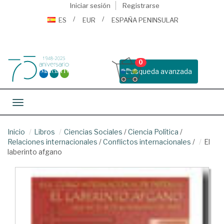
Iniciar sesión
Registrarse
ES
EUR
ESPAÑA PENINSULAR
0
Busqueda avanzada
Toggle navigation
Inicio
Libros
Ciencias Sociales
/
Ciencia Política
/
Relaciones internacionales
/
Conflictos internacionales
/
El
laberinto afgano