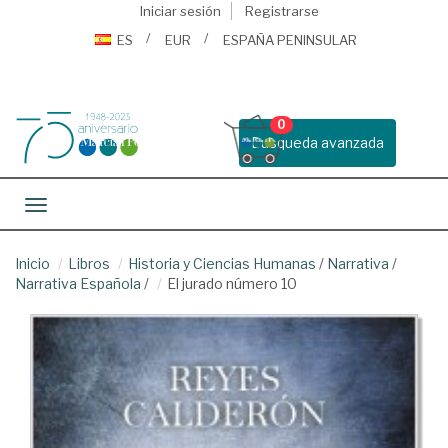
Iniciar sesión
Registrarse
ES
EUR
ESPAÑA PENINSULAR
0
Busqueda avanzada
Toggle navigation
Inicio
Libros
Historia y Ciencias Humanas
/
Narrativa
/
Narrativa Española
/
El jurado número 10