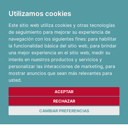
Utilizamos cookies
Este sitio web utiliza cookies y otras tecnologías
de seguimiento para mejorar su experiencia de
navegación con los siguientes fines:
para habilitar
la funcionalidad básica del sitio web
,
para brindar
una mejor experiencia en el sitio web
,
medir su
interés en nuestros productos y servicios y
personalizar las interacciones de marketing
,
para
mostrar anuncios que sean más relevantes para
usted
.
ACEPTAR
RECHAZAR
CAMBIAR PREFERENCIAS