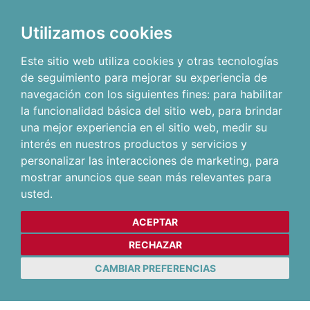
Utilizamos cookies
Este sitio web utiliza cookies y otras tecnologías
de seguimiento para mejorar su experiencia de
navegación con los siguientes fines:
para habilitar
la funcionalidad básica del sitio web
,
para brindar
una mejor experiencia en el sitio web
,
medir su
interés en nuestros productos y servicios y
personalizar las interacciones de marketing
,
para
mostrar anuncios que sean más relevantes para
usted
.
ACEPTAR
RECHAZAR
CAMBIAR PREFERENCIAS