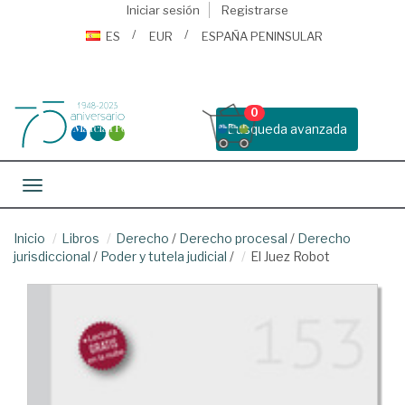
Iniciar sesión
Registrarse
ES
EUR
ESPAÑA PENINSULAR
0
Busqueda avanzada
Toggle navigation
Inicio
Libros
Derecho
/
Derecho procesal
/
Derecho
jurisdiccional
/
Poder y tutela judicial
/
El Juez Robot