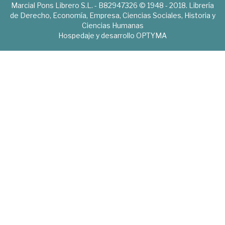
Marcial Pons Librero S.L. - B82947326 © 1948 - 2018. Librería
de Derecho, Economía, Empresa, Ciencias Sociales, Historia y
Ciencias Humanas
Hospedaje y desarrollo
OPTYMA