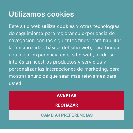
Utilizamos cookies
Este sitio web utiliza cookies y otras tecnologías
de seguimiento para mejorar su experiencia de
navegación con los siguientes fines:
para habilitar
la funcionalidad básica del sitio web
,
para brindar
una mejor experiencia en el sitio web
,
medir su
interés en nuestros productos y servicios y
personalizar las interacciones de marketing
,
para
mostrar anuncios que sean más relevantes para
usted
.
ACEPTAR
RECHAZAR
CAMBIAR PREFERENCIAS