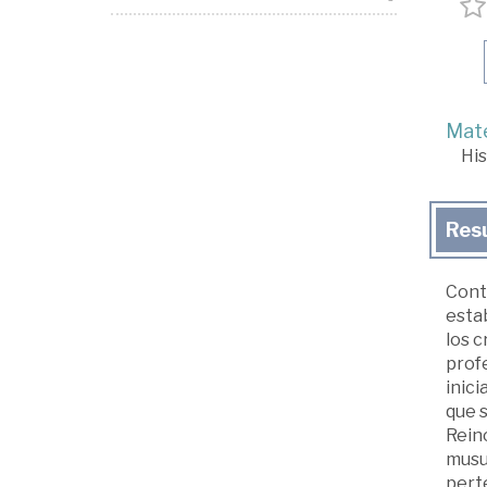
Mate
His
Res
Contr
estab
los c
profe
inici
que s
Reino
musu
pert