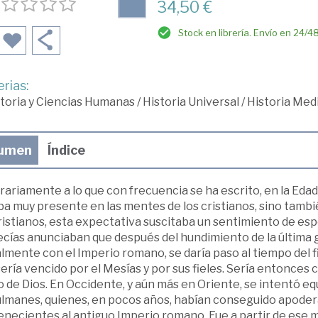
34,50 €
Stock en librería. Envío en 24/4
rias:
toria y Ciencias Humanas
/
Historia Universal
/
Historia Med
umen
Índice
ariamente a lo que con frecuencia se ha escrito, en la Edad
a muy presente en las mentes de los cristianos, sino tambié
ristianos, esta expectativa suscitaba un sentimiento de esp
cías anunciaban que después del hundimiento de la última g
almente con el Imperio romano, se daría paso al tiempo del fi
ería vencido por el Mesías y por sus fieles. Sería entonces 
 de Dios. En Occidente, y aún más en Oriente, se intentó equ
lmanes, quienes, en pocos años, habían conseguido apoderar
enecientes al antiguo Imperio romano. Fue a partir de ese