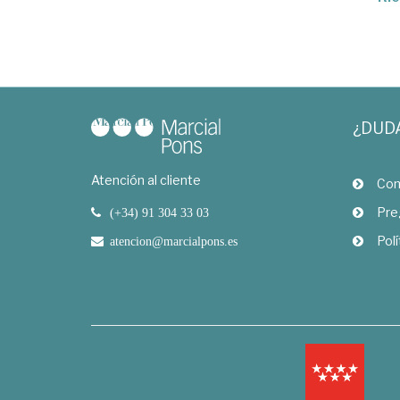
¿DUD
Atención al cliente
Com
Pre
(+34) 91 304 33 03
Polí
atencion@marcialpons.es