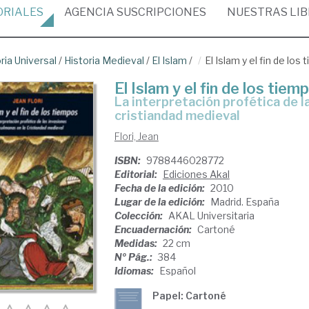
ORIALES
AGENCIA
SUSCRIPCIONES
NUESTRAS
LI
ria Universal
/
Historia Medieval
/
El Islam
/
El Islam y el fin de los
El Islam y el fin de los tiem
la interpretación profética de las invasiones musulmanas en la
cristiandad medieval
Flori, Jean
ISBN:
9788446028772
Editorial:
Ediciones Akal
Fecha de la edición:
2010
Lugar de la edición:
Madrid. España
Colección:
AKAL Universitaria
Encuadernación:
Cartoné
Medidas:
22 cm
Nº Pág.:
384
Idiomas:
Español
Papel: Cartoné