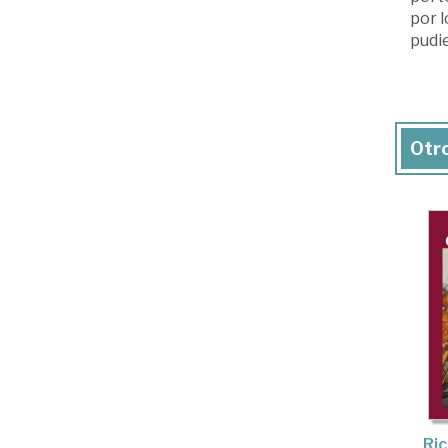
por l
pudi
Otro
Ri