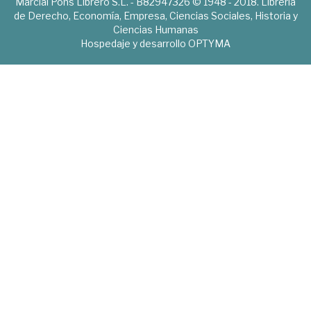
Marcial Pons Librero S.L. - B82947326 © 1948 - 2018. Librería
de Derecho, Economía, Empresa, Ciencias Sociales, Historia y
Ciencias Humanas
Hospedaje y desarrollo
OPTYMA