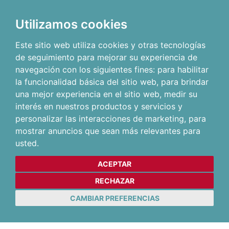
Utilizamos cookies
Este sitio web utiliza cookies y otras tecnologías
de seguimiento para mejorar su experiencia de
navegación con los siguientes fines:
para habilitar
la funcionalidad básica del sitio web
,
para brindar
una mejor experiencia en el sitio web
,
medir su
interés en nuestros productos y servicios y
personalizar las interacciones de marketing
,
para
mostrar anuncios que sean más relevantes para
usted
.
ACEPTAR
RECHAZAR
CAMBIAR PREFERENCIAS