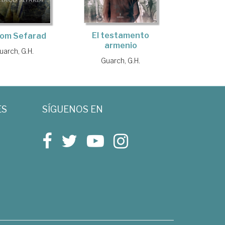
El testamento
lom Sefarad
armenio
uarch, G.H.
Guarch, G.H.
ES
SÍGUENOS EN