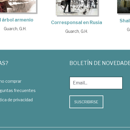
l árbol armenio
Sha
Corresponsal en Rusia
Guarch, G.H.
G
Guarch, G.H.
AS?
BOLETÍN DE NOVEDAD
o comprar
guntas frecuentes
tica de privacidad
SUSCRIBIRSE