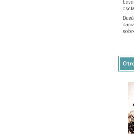
basad
escl
Basá
damas
sobre
Otro