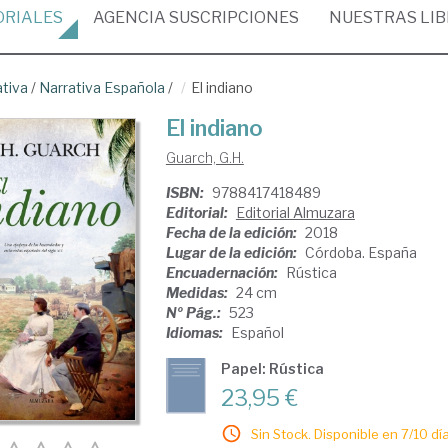
ORIALES
AGENCIA
SUSCRIPCIONES
NUESTRAS
LI
ativa
/
Narrativa Española
/
El indiano
El indiano
Guarch, G.H.
ISBN:
9788417418489
Editorial:
Editorial Almuzara
Fecha de la edición:
2018
Lugar de la edición:
Córdoba. España
Encuadernación:
Rústica
Medidas:
24 cm
Nº Pág.:
523
Idiomas:
Español
Papel: Rústica
23,95 €
Sin Stock. Disponible en 7/10 día