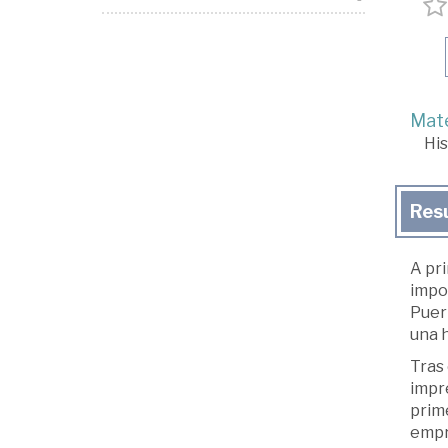
Mate
His
Res
A pri
impor
Puer
una 
Tras 
impre
prime
empr