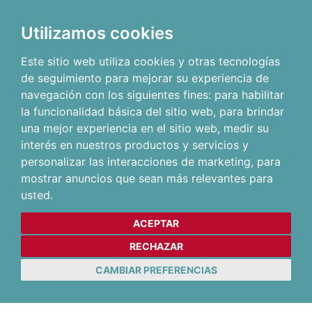
Utilizamos cookies
Este sitio web utiliza cookies y otras tecnologías
de seguimiento para mejorar su experiencia de
navegación con los siguientes fines:
para habilitar
la funcionalidad básica del sitio web
,
para brindar
una mejor experiencia en el sitio web
,
medir su
interés en nuestros productos y servicios y
personalizar las interacciones de marketing
,
para
mostrar anuncios que sean más relevantes para
usted
.
ACEPTAR
RECHAZAR
CAMBIAR PREFERENCIAS