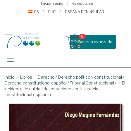
Iniciar sesión
Registrarse
ES
EUR
ESPAÑA PENINSULAR
0
Busqueda avanzada
Toggle navigation
Inicio
Libros
Derecho
/
Derecho político y constitucional
/
Derecho constitucional español
/
Tribunal Constitucional
/
El
incidente de nulidad de actuaciones en la justicia
constitucional española