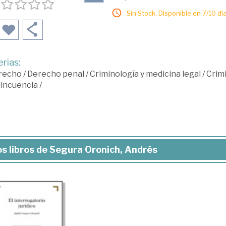
Sin Stock. Disponible en 7/10 día
rias:
recho
/
Derecho penal
/
Criminología y medicina legal
/
Crimi
lincuencia
/
s libros de Segura Oronich, Andrés