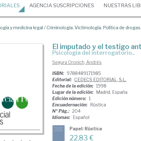
ORIALES
AGENCIA
SUSCRIPCIONES
NUESTRAS
LI
ogía y medicina legal
/
Criminología. Victimología. Política de drogas
El imputado y el testigo ant
Psicologia del interrogatorio..
Segura Oronich, Andrés
ISBN:
9788489171985
Editorial:
CEDECS EDITORIAL, S.L.
Fecha de la edición:
1998
Lugar de la edición:
Madrid. España
Edición número:
1
Encuadernación:
Rústica
Nº Pág.:
204
Idiomas:
Español
Papel: Rústica
22,83 €