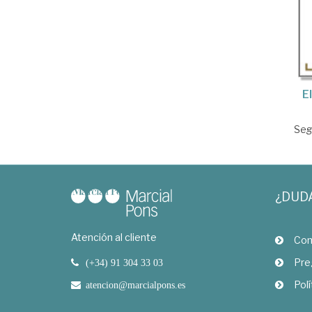
E
Seg
¿DUD
Atención al cliente
Com
Pre
(+34) 91 304 33 03
Polí
atencion@marcialpons.es