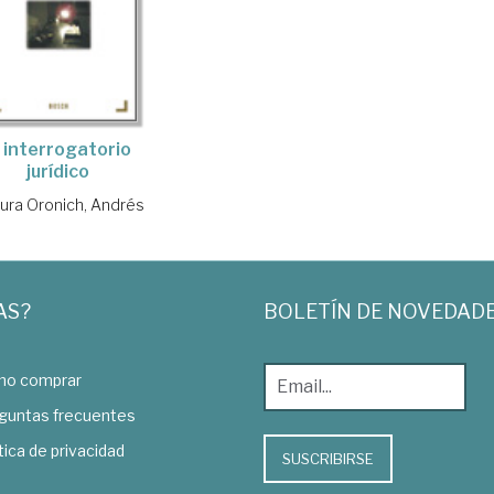
l interrogatorio
jurídico
ura Oronich, Andrés
AS?
BOLETÍN DE NOVEDAD
o comprar
guntas frecuentes
tica de privacidad
SUSCRIBIRSE