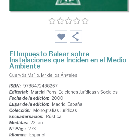
El Impuesto Balear sobre
Instalaciones que Inciden en el Medio
Ambiente
Guervós Maíllo, Mª de los Ángeles
ISBN:
9788472488267
Editorial:
Marcial Pons, Ediciones Jurídicas y Sociales
Fecha de la edición:
2000
Lugar de la edición:
Madrid. España
Colección:
Monografías Jurídicas
Encuadernación:
Rústica
Medidas:
22 cm
Nº Pág.:
273
Idiomas:
Español