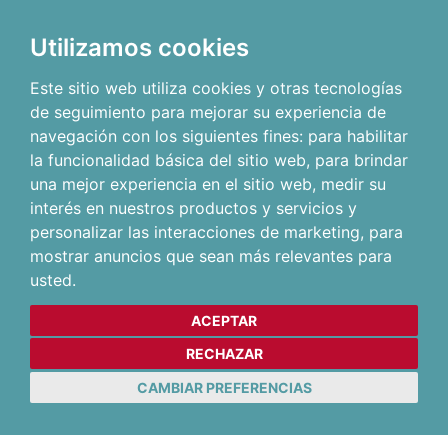
Utilizamos cookies
Este sitio web utiliza cookies y otras tecnologías
de seguimiento para mejorar su experiencia de
navegación con los siguientes fines:
para habilitar
la funcionalidad básica del sitio web
,
para brindar
una mejor experiencia en el sitio web
,
medir su
interés en nuestros productos y servicios y
personalizar las interacciones de marketing
,
para
mostrar anuncios que sean más relevantes para
usted
.
ACEPTAR
RECHAZAR
CAMBIAR PREFERENCIAS