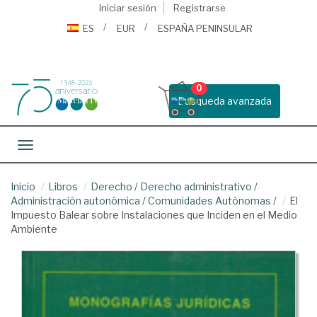
Iniciar sesión
Registrarse
ES
EUR
ESPAÑA PENINSULAR
0
Busqueda avanzada
Toggle navigation
Inicio
Libros
Derecho
/
Derecho administrativo
/
Administración autonómica
/
Comunidades Autónomas
/
El
Impuesto Balear sobre Instalaciones que Inciden en el Medio
Ambiente