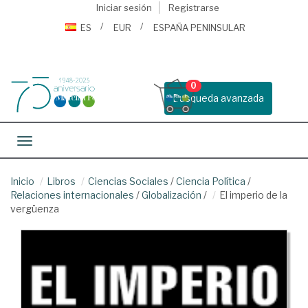
Iniciar sesión
Registrarse
ES
EUR
ESPAÑA PENINSULAR
0
Busqueda avanzada
Toggle navigation
Inicio
Libros
Ciencias Sociales
/
Ciencia Política
/
Relaciones internacionales
/
Globalización
/
El imperio de la
vergüenza