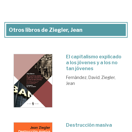
Otros libros de Ziegler, Jean
El capitalismo explicado
a los jóvenes y a los no
tan jóvenes
Fernàndez, David
;
Ziegler,
Jean
Destrucción masiva