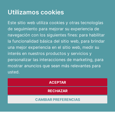
Utilizamos cookies
Este sitio web utiliza cookies y otras tecnologías
de seguimiento para mejorar su experiencia de
navegación con los siguientes fines:
para habilitar
la funcionalidad básica del sitio web
,
para brindar
una mejor experiencia en el sitio web
,
medir su
interés en nuestros productos y servicios y
personalizar las interacciones de marketing
,
para
mostrar anuncios que sean más relevantes para
usted
.
ACEPTAR
RECHAZAR
CAMBIAR PREFERENCIAS