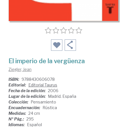
El imperio de la vergüenza
Ziegler, Jean
ISBN:
9788430606078
Editorial:
Editorial Taurus
Fecha de la edición:
2006
Lugar de la edición:
Madrid. España
Colección:
Pensamiento
Encuadernación:
Rústica
Medidas:
24 cm
Nº Pág.:
295
Idiomas:
Español